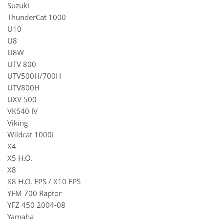
Suzuki
ThunderCat 1000
U10
U8
U8W
UTV 800
UTV500H/700H
UTV800H
UXV 500
VK540 IV
Viking
Wildcat 1000i
X4
X5 H.O.
X8
X8 H.O. EPS / X10 EPS
YFM 700 Raptor
YFZ 450 2004-08
Yamaha