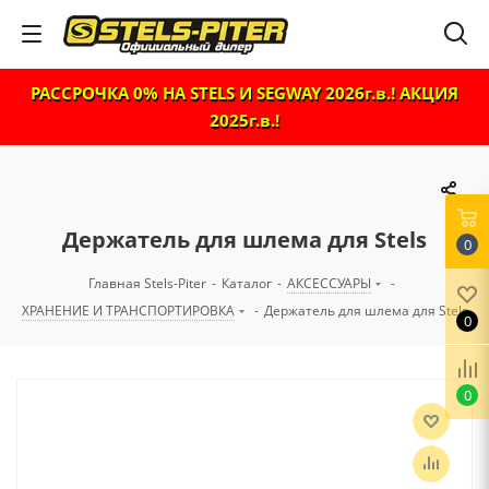
РАССРОЧКА 0% НА STELS И SEGWAY 2026г.в.! АКЦИЯ
2025г.в.!
Держатель для шлема для Stels
0
Главная Stels-Piter
-
Каталог
-
АКСЕССУАРЫ
-
ХРАНЕНИЕ И ТРАНСПОРТИРОВКА
-
Держатель для шлема для Stels
0
0