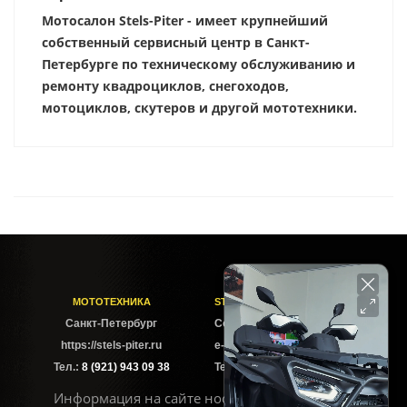
Мотосалон Stels-Piter - имеет крупнейший
собственный сервисный центр в Санкт-
Петербурге по техническому обслуживанию и
ремонту квадроциклов, снегоходов,
мотоциклов, скутеров и другой мототехники.
МОТОТЕХНИКА
STELS-PITER СОФИЙСКАЯ
Cанкт-Петербург
Софийская ул. 6Б
https://stels-piter.ru
e-mail: sales@stels-piter.ru
Тел.:
8 (921) 943 09 38
Тел.:
8 (921) 943 09 38
Информация на сайте носит исключительно