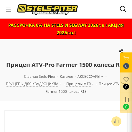
РАССРОЧКА 0% НА STELS И SEGWAY 2026г.в.! АКЦИЯ
2025г.в.!
Прицеп ATV-Pro Farmer 1500 колеса R13
0
Главная Stels-Piter
-
Каталог
-
АКСЕССУАРЫ
-
ПРИЦЕПЫ ДЛЯ КВАДРОЦИКЛА
-
Прицепы MTR
-
Прицеп ATV-Pro
0
Farmer 1500 колеса R13
0