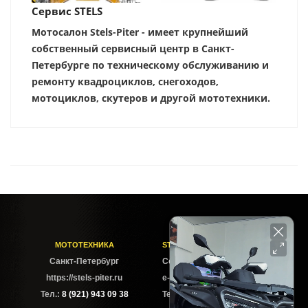
Сервис STELS
Мотосалон Stels-Piter - имеет крупнейший
собственный сервисный центр в Санкт-
Петербурге по техническому обслуживанию и
ремонту квадроциклов, снегоходов,
мотоциклов, скутеров и другой мототехники.
МОТОТЕХНИКА
STELS-PITER СОФИЙСКАЯ
Cанкт-Петербург
Софийская ул. 6Б
https://stels-piter.ru
e-mail: sales@stels-piter.ru
Тел.:
8 (921) 943 09 38
Тел.:
8 (921) 943 09 38