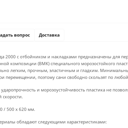
адать вопрос
Доставка
ода 2000 с отбойником и накладками прeдназначены для пер
ной композиции (ВМК) специального морозостойкого плaст
льно легким, прочным, эластичным и гладким. Минимальн
ри перемещении, поэтому caни свободно скользят по любой
, ударопрочность и морозоустойчивость пластика не позвол
й скорости.
0 / 500 х 620 мм.
ериалы обладают следующими характеристиками: