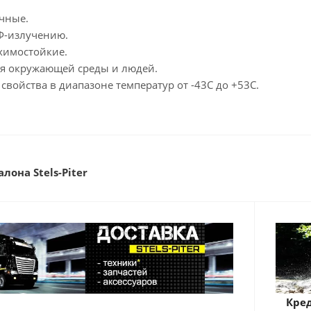
ичные.
УФ-излучению.
химостойкие.
ля окружающей среды и людей.
 свойства в диапазоне температур от -43С до +53С.
лона Stels-Piter
Кред