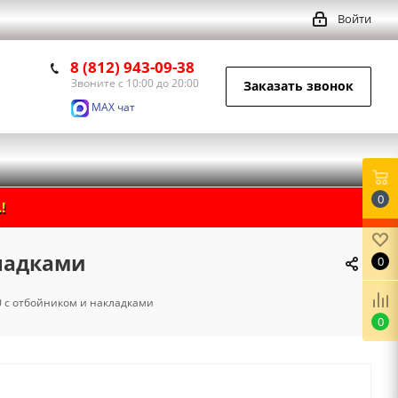
Войти
8 (812) 943-09-38
Звоните с 10:00 до 20:00
Заказать звонок
MAX чат
0
!
кладками
0
0 с отбойником и накладками
0