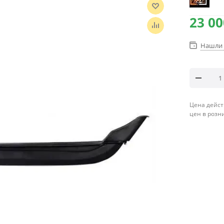
23 00
Нашли 
Цена дейст
цен в розн