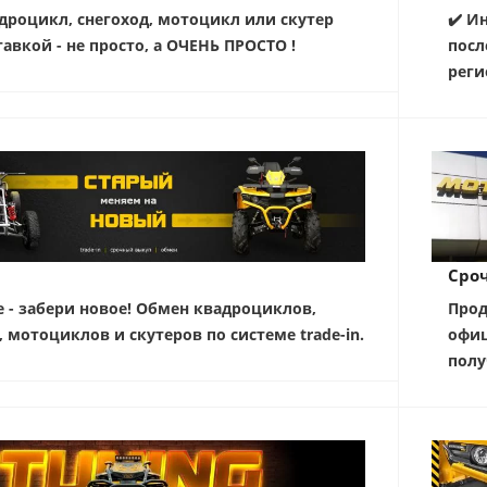
дроцикл, снегоход, мотоцикл или скутер
✔️ И
тавкой - не просто, а ОЧЕНЬ ПРОСТО !
посл
реги
Сро
е - забери новое! Обмен квадроциклов,
Прод
, мотоциклов и скутеров по системе trade-in.
офиц
полу