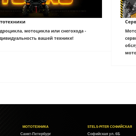
тотехники
Серв
дроцикла, мотоцикла или снегохода -
Мото
дивидуальность вашей технике!
серв
обсл
мото
МОТОТЕХНИКА
STELS-PITER СОФИЙСКАЯ
Cанкт-Петербург
Софийская ул. 6Б