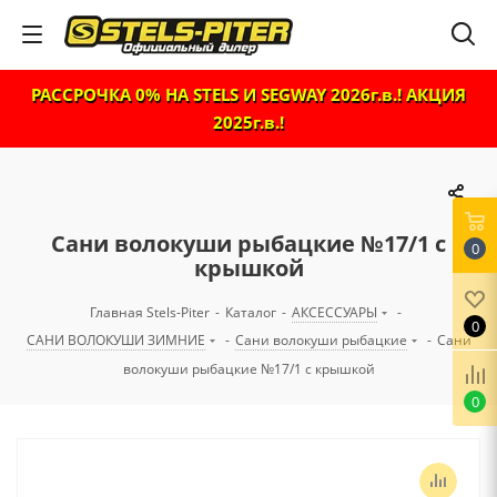
РАССРОЧКА 0% НА STELS И SEGWAY 2026г.в.! АКЦИЯ
2025г.в.!
Сани волокуши рыбацкие №17/1 с
0
крышкой
Главная Stels-Piter
-
Каталог
-
АКСЕССУАРЫ
-
0
САНИ ВОЛОКУШИ ЗИМНИЕ
-
Сани волокуши рыбацкие
-
Сани
волокуши рыбацкие №17/1 с крышкой
0