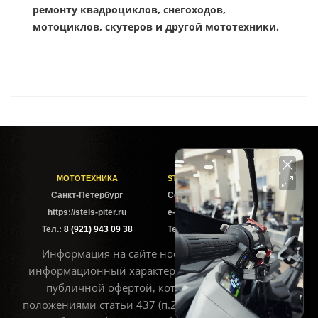
ремонту квадроциклов, снегоходов,
мотоциклов, скутеров и другой мототехники.
МОТОТЕХНИКА
STELS-PITER СОФИЙСКАЯ
Cанкт-Петербург
Софийская ул. 6Б
https://stels-piter.ru
e-mail: sales@stels-piter.ru
Тел.:
8 (921) 943 09 38
Тел.:
8 (921) 943 09 38
Информация на сайте носит исключительно
информационный характер и не может считаться
публичной офертой, которая определяется
положениями статьи 437 (п.2) ГК РФ. Для получения