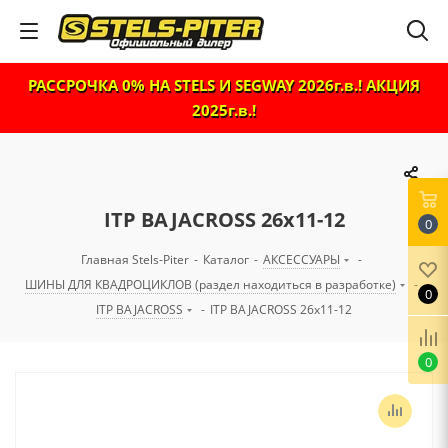
РАССРОЧКА 0% НА STELS И SEGWAY 2026г.в.! АКЦИЯ
2025г.в.!
ITP BAJACROSS 26x11-12
0
Главная Stels-Piter
-
Каталог
-
АКСЕССУАРЫ
-
ШИНЫ ДЛЯ КВАДРОЦИКЛОВ (раздел находиться в разработке)
-
0
ITP BAJACROSS
-
ITP BAJACROSS 26x11-12
0