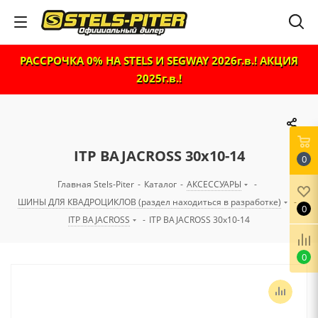
РАССРОЧКА 0% НА STELS И SEGWAY 2026г.в.! АКЦИЯ
2025г.в.!
ITP BAJACROSS 30x10-14
0
Главная Stels-Piter
-
Каталог
-
АКСЕССУАРЫ
-
ШИНЫ ДЛЯ КВАДРОЦИКЛОВ (раздел находиться в разработке)
-
0
ITP BAJACROSS
-
ITP BAJACROSS 30x10-14
0