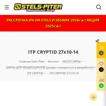
РАССРОЧКА 0% НА STELS И SEGWAY 2026г.в.! АКЦИЯ
2025г.в.!
ITP CRYPTID 27x10-14
0
Главная Stels-Piter
-
Каталог
-
АКСЕССУАРЫ
-
ШИНЫ ДЛЯ КВАДРОЦИКЛОВ (раздел находиться в разработке)
-
0
ITP CRYPTID
-
ITP CRYPTID 27x10-14
0