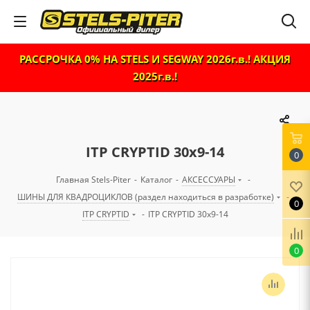
РАССРОЧКА 0% НА STELS И SEGWAY 2026г.в.! АКЦИЯ
2025г.в.!
ITP CRYPTID 30x9-14
0
Главная Stels-Piter
-
Каталог
-
АКСЕССУАРЫ
-
ШИНЫ ДЛЯ КВАДРОЦИКЛОВ (раздел находиться в разработке)
-
0
ITP CRYPTID
-
ITP CRYPTID 30x9-14
0