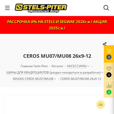
РАССРОЧКА 0% НА STELS И SEGWAY 2026г.в.! АКЦИЯ
2025г.в.!
CEROS MU07/MU08 26x9-12
0
Главная Stels-Piter
-
Каталог
-
АКСЕССУАРЫ
-
ШИНЫ ДЛЯ КВАДРОЦИКЛОВ (раздел находиться в разработке)
-
0
MAXXIS CEROS MU07/MU08
-
CEROS MU07/MU08 26x9-12
0