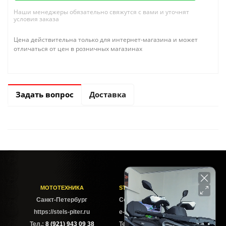
Наши менеджеры обязательно свяжутся с вами и уточнят
условия заказа
Цена действительна только для интернет-магазина и может
отличаться от цен в розничных магазинах
Задать вопрос
Доставка
МОТОТЕХНИКА
STELS-PITER СОФИЙСКАЯ
Cанкт-Петербург
Софийская ул. 6Б
https://stels-piter.ru
e-mail: sales@stels-piter.ru
Тел.:
8 (921) 943 09 38
Тел.:
8 (921) 943 09 38