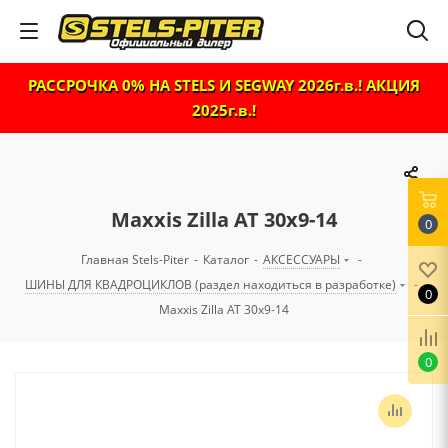
РАССРОЧКА 0% НА STELS И SEGWAY 2026г.в.! АКЦИЯ
2025г.в.!
Maxxis Zilla AT 30x9-14
0
Главная Stels-Piter
-
Каталог
-
АКСЕССУАРЫ
-
ШИНЫ ДЛЯ КВАДРОЦИКЛОВ (раздел находиться в разработке)
-
0
Maxxis Zilla AT 30x9-14
0