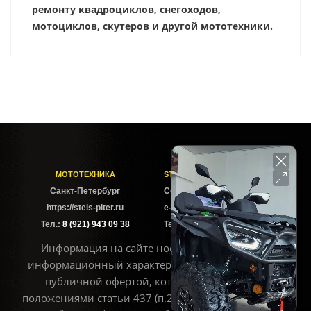
ремонту квадроциклов, снегоходов,
мотоциклов, скутеров и другой мототехники.
МОТОТЕХНИКА
STELS-PITER СОФИЙСКАЯ
Cанкт-Петербург
Софийская ул. 6Б
https://stels-piter.ru
e-mail: sales@stels-piter.ru
Тел.:
8 (921) 943 09 38
Тел.:
8 (921) 943 09 38
Информация на сайте носит исключительно
информационный характер и не может считаться
публичной офертой, которая определяется
положениями статьи 437 (п.2) ГК РФ. Для получения