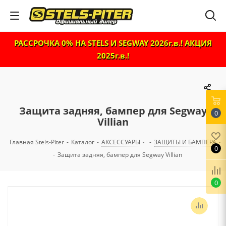
РАССРОЧКА 0% НА STELS И SEGWAY 2026г.в.! АКЦИЯ
2025г.в.!
Защита задняя, бампер для Segway
0
Villian
Главная Stels-Piter
-
Каталог
-
АКСЕССУАРЫ
-
ЗАЩИТЫ И БАМПЕРА
0
-
Защита задняя, бампер для Segway Villian
0