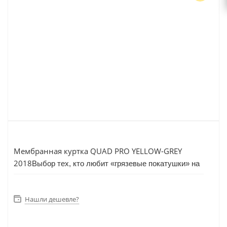
Мембранная куртка QUAD PRO YELLOW-GREY
2018
Выбор тех, кто любит «грязевые покатушки» на
мототехнике, внедорожный спорт и экспедиции.
Соединяет в себе функционал и удобство со
Нашли дешевле?
спортивным дизайном. Отличается райдерским
кроем и усилениями, необходимыми именно на
технике.