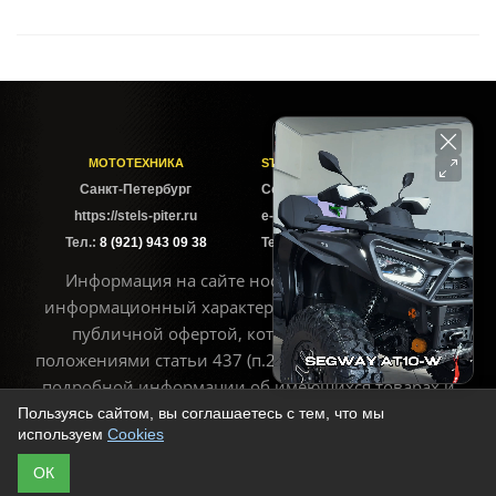
МОТОТЕХНИКА
STELS-PITER СОФИЙСКАЯ
Cанкт-Петербург
Софийская ул. 6Б
https://stels-piter.ru
e-mail: sales@stels-piter.ru
Тел.:
8 (921) 943 09 38
Тел.:
8 (921) 943 09 38
Информация на сайте носит исключительно
информационный характер и не может считаться
публичной офертой, которая определяется
положениями статьи 437 (п.2) ГК РФ. Для получения
подробной информации об имеющихся товарах и
ценах воспользуйтесь контактами, указанными на
Пользуясь сайтом, вы соглашаетесь с тем, что мы
используем
Cookies
сайте
ОК
© Copyright 2013 - 2026 | https://stels-piter.ru Все права защищены.