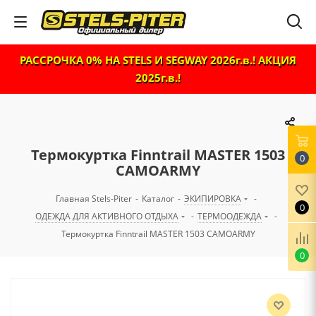
РАССРОЧКА 0% НА STELS И SEGWAY 2026г.в.! АКЦИЯ
2025г.в.!
Термокуртка Finntrail MASTER 1503
0
CAMOARMY
Главная Stels-Piter
-
Каталог
-
ЭКИПИРОВКА
-
0
ОДЕЖДА ДЛЯ АКТИВНОГО ОТДЫХА
-
ТЕРМООДЕЖДА
-
Термокуртка Finntrail MASTER 1503 CAMOARMY
0