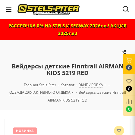
РАССРОЧКА 0% НА STELS И SEGWAY 2026г.в.! АКЦИЯ
2025г.в.!
Вейдерсы детские Finntrail AIRMAN
0
KIDS 5219 RED
Главная Stels-Piter
-
Каталог
-
ЭКИПИРОВКА
-
0
ОДЕЖДА ДЛЯ АКТИВНОГО ОТДЫХА
-
Вейдерсы детские Finntrail
AIRMAN KIDS 5219 RED
0
НОВИНКА