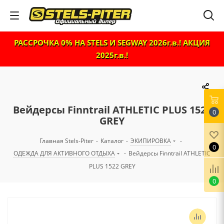
РАССРОЧКА 0% НА STELS И SEGWAY 2026г.в.! АКЦИЯ
2025г.в.!
Вейдерсы Finntrail ATHLETIC PLUS 1522
0
GREY
Главная Stels-Piter
-
Каталог
-
ЭКИПИРОВКА
-
0
ОДЕЖДА ДЛЯ АКТИВНОГО ОТДЫХА
-
Вейдерсы Finntrail ATHLETIC
PLUS 1522 GREY
0