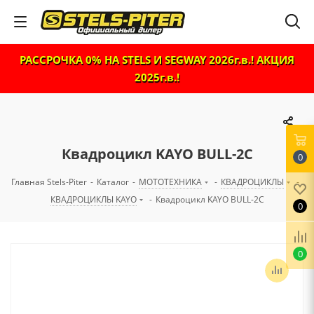
РАССРОЧКА 0% НА STELS И SEGWAY 2026г.в.! АКЦИЯ
2025г.в.!
Квадроцикл KAYO BULL-2C
0
Главная Stels-Piter
-
Каталог
-
МОТОТЕХНИКА
-
КВАДРОЦИКЛЫ
-
КВАДРОЦИКЛЫ KAYO
-
Квадроцикл KAYO BULL-2C
0
0