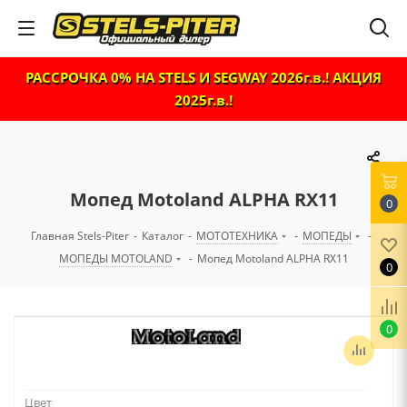
РАССРОЧКА 0% НА STELS И SEGWAY 2026г.в.! АКЦИЯ
2025г.в.!
Мопед Motoland ALPHA RX11
0
Главная Stels-Piter
-
Каталог
-
МОТОТЕХНИКА
-
МОПЕДЫ
-
МОПЕДЫ MOTOLAND
-
Мопед Motoland ALPHA RX11
0
0
Цвет