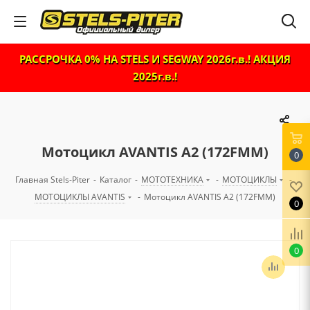
РАССРОЧКА 0% НА STELS И SEGWAY 2026г.в.! АКЦИЯ
2025г.в.!
Мотоцикл AVANTIS A2 (172FMM)
0
Главная Stels-Piter
-
Каталог
-
МОТОТЕХНИКА
-
МОТОЦИКЛЫ
-
МОТОЦИКЛЫ AVANTIS
-
Мотоцикл AVANTIS A2 (172FMM)
0
0