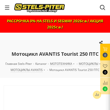
РАССРОЧКА 0% НА STELS И SEGWAY 2026г.в.! АКЦИЯ
2025г.в.!
Мотоцикл AVANTIS Tourist 250 ПТС
0
Главная Stels-Piter
-
Каталог
-
МОТОТЕХНИКА
-
МОТОЦИКЛЫ
-
МОТОЦИКЛЫ AVANTIS
-
Мотоцикл AVANTIS Tourist 250 ПТС
0
0