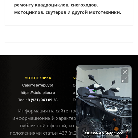
ремонту квадроциклов, снегоходов,
мотоциклов, скутеров и другой мототехники.
МОТОТЕХНИКА
STELS-PITER СОФИЙСКАЯ
Cанкт-Петербург
Софийская ул. 6Б
https://stels-piter.ru
e-mail: sales@stels-piter.ru
Тел.:
8 (921) 943 09 38
Тел.:
8 (921) 943 09 38
Информация на сайте носит исключительно
информационный характер и не может считаться
публичной офертой, которая определяется
положениями статьи 437 (п.2) ГК РФ. Для получения