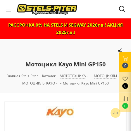
РАССРОЧКА 0% НА STELS И SEGWAY 2026г.в.! АКЦИЯ
2025г.в.!
Мотоцикл Kayo Mini GP150
0
Главная Stels-Piter
-
Каталог
-
МОТОТЕХНИКА
-
МОТОЦИКЛЫ
-
МОТОЦИКЛЫ KAYO
-
Мотоцикл Kayo Mini GP150
0
0