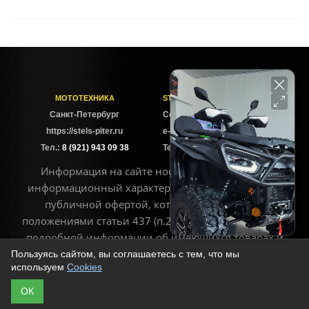
МОТОТЕХНИКА
STELS-PITER СОФИЙСКАЯ
Cанкт-Петербург
Софийская ул. 6Б
https://stels-piter.ru
e-mail: sales@stels-piter.ru
Тел.:
8 (921) 943 09 38
Тел.:
8 (921) 943 09 38
Информация на сайте носит исключительно
информационный характер и не может считаться
публичной офертой, которая определяется
положениями статьи 437 (п.2) ГК РФ. Для получения
подробной информации об имеющихся товарах и
ценах воспользуйтесь контактами, указанными на
Пользуясь сайтом, вы соглашаетесь с тем, что мы
используем
Cookies
сайте
ОК
© Copyright 2013 - 2026 | https://stels-piter.ru Все права защищены.