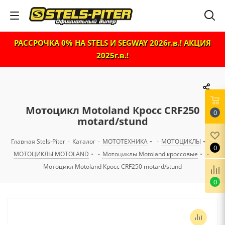
РАССРОЧКА 0% НА STELS И SEGWAY 2026г.в.! АКЦИЯ
2025г.в.!
Мотоцикл Motoland Кросс CRF250
0
motard/stund
Главная Stels-Piter
-
Каталог
-
МОТОТЕХНИКА
-
МОТОЦИКЛЫ
-
0
МОТОЦИКЛЫ MOTOLAND
-
Мотоциклы Motoland кроссовые
-
Мотоцикл Motoland Кросс CRF250 motard/stund
0