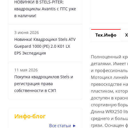
НОВИНКИ В STELS-PITER:
квадроциклы Avantis с ПТС уже
в наличии!
3 июня 2026
Тех.Инфо
Х
Новинка! Квадроцикл Stels ATV
Guepard 1000 (PE) 2.0 K01 LX
EPS Экспедиция
Полноценный кро
деталями. Имеет
11 мая 2026
и профессиональ
Покупка квадроциклов Stels и
Мотоцикл линейк
регистрация права
превосходстве н
собственности в СЭП
пластиком, котор
доступен в крас
спортивную борь
Длина WRX250 li
Инфо-блог
среднего и больш
грязи. Оснащен ф
Все статьи ►