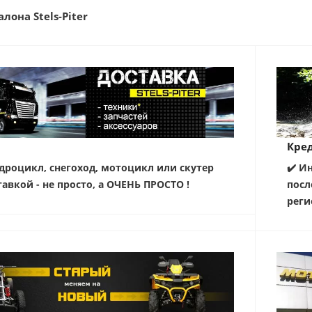
лона Stels-Piter
Кред
дроцикл, снегоход, мотоцикл или скутер
✔️ И
тавкой - не просто, а ОЧЕНЬ ПРОСТО !
посл
реги