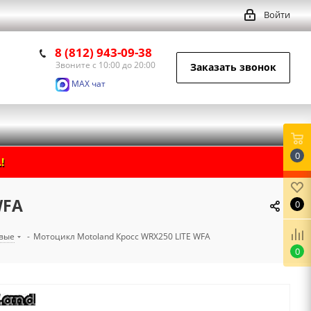
Войти
8 (812) 943-09-38
Звоните с 10:00 до 20:00
Заказать звонок
MAX чат
0
!
WFA
0
овые
-
Мотоцикл Motoland Кросс WRX250 LITE WFA
0