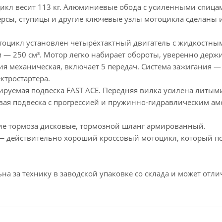
икл весит 113 кг. Алюминиевые обода с усиленными спиц
рсы, ступицы и другие ключевые узлы мотоцикла сделаны и
тоцикл установлен четырёхтактный двигатель с жидкостны
ём — 250 см³. Мотор легко набирает обороты, уверенно держ
ия механическая, включает 5 передач. Система зажигания — 
ектростартера.
руемая подвеска FAST ACE. Передняя вилка усилена литыми
вая подвеска с прогрессией и пружинно-гидравлическим ам
ие тормоза дисковые, тормозной шланг армированный.
 — действительно хороший кроссовый мотоцикл, который по
на за технику в заводской упаковке со склада и может отли