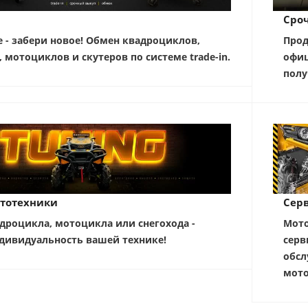
Сро
е - забери новое! Обмен квадроциклов,
Прод
, мотоциклов и скутеров по системе trade-in.
офиц
полу
тотехники
Серв
дроцикла, мотоцикла или снегохода -
Мото
дивидуальность вашей технике!
серв
обсл
мото