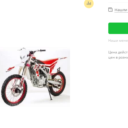
Нашли 
Наши менед
Цена дейст
цен в розн