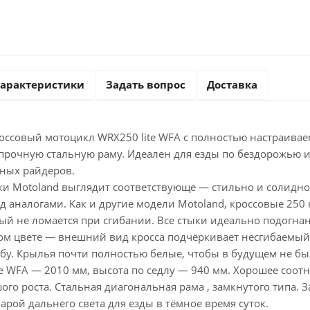
арактеристики
Задать вопрос
Доставка
ссовый мотоцикл WRX250 lite WFA с полностью настраивае
 прочную стальную раму. Идеален для езды по бездорожью 
ных райдеров.
и Motoland выглядит соответствующе — стильно и солидно.
ад аналогами. Как и другие модели Motoland, кроссовые 2
ый не ломается при сгибании. Все стыки идеально подогна
ном цвете — внешний вид кросса подчёркивает несгибаемый
бу. Крылья почти полностью белые, чтобы в будущем не бы
te WFA — 2010 мм, высота по седлу — 940 мм. Хорошее соо
ого роста. Стальная диагональная рама , замкнутого типа
арой дальнего света для езды в тёмное время суток.