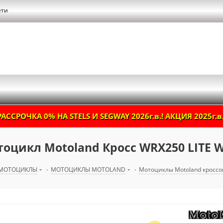
ети
РАССРОЧКА 0% НА STELS И SEGWAY 2026г.в.! АКЦИЯ 2025г.в.
оцикл Motoland Кросс WRX250 LITE 
МОТОЦИКЛЫ
-
МОТОЦИКЛЫ MOTOLAND
-
Мотоциклы Motoland кросс