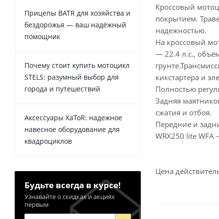
Кроссовый мотоц
Прицепы BATR для хозяйства и
покрытием. Траве
бездорожья — ваш надёжный
надежностью.
помощник
На кроссовый мо
— 22.4 л.с., объ
Почему стоит купить мотоцикл
грунте.Трансмисс
STELS: разумный выбор для
кикстартера и эл
города и путешествий
Полностью регули
Задняя маятнико
сжатия и отбоя.
Аксессуары XaToR: надежное
Передние и задн
навесное оборудование для
WRX250 lite WFA
квадроциклов
Цена действитель
Будьте всегда в курсе!
Узнавайте о скидках и акциях
первым