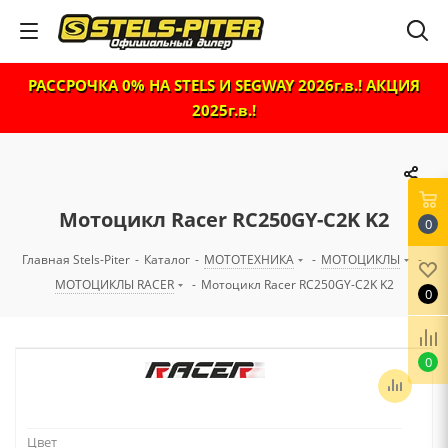
РАССРОЧКА 0% НА STELS И SEGWAY 2026г.в.! АКЦИЯ
2025г.в.!
Мотоцикл Racer RC250GY-C2K K2
0
Главная Stels-Piter
-
Каталог
-
МОТОТЕХНИКА
-
МОТОЦИКЛЫ
-
МОТОЦИКЛЫ RACER
-
Мотоцикл Racer RC250GY-C2K K2
0
0
Цвет