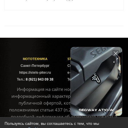
МОТОТЕХНИКА
STELS-PITER СОФИЙСКАЯ
Cанкт-Петербург
Софийская ул. 6Б
https://stels-piter.ru
e-mail: sales@stels-piter.ru
Тел.:
8 (921) 943 09 38
Тел.:
8 (921) 943 09 38
Информация на сайте носит исключительно
информационный характер и не может считаться
публичной офертой, которая определяется
положениями статьи 437 (п.2) ГК РФ. Для получения
подробной информации об имеющихся товарах и
ценах воспользуйтесь контактами, указанными на
Пользуясь сайтом, вы соглашаетесь с тем, что мы