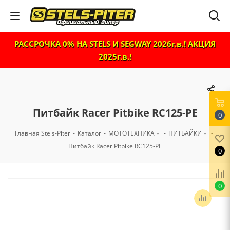
РАССРОЧКА 0% НА STELS И SEGWAY 2026г.в.! АКЦИЯ
2025г.в.!
Питбайк Racer Pitbike RC125-PE
0
Главная Stels-Piter
-
Каталог
-
МОТОТЕХНИКА
-
ПИТБАЙКИ
-
Питбайк Racer Pitbike RC125-PE
0
0