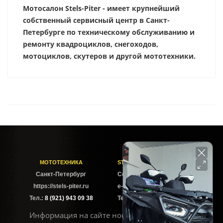
Мотосалон Stels-Piter - имеет крупнейший
собственный сервисный центр в Санкт-
Петербурге по техническому обслуживанию и
ремонту квадроциклов, снегоходов,
мотоциклов, скутеров и другой мототехники.
МОТОТЕХНИКА
STELS-PITER СОФИЙСКАЯ
Cанкт-Петербург
Софийская ул. 6Б
https://stels-piter.ru
e-mail: sales@stels-piter.ru
Тел.:
8 (921) 943 09 38
Тел.:
8 (921) 943 09 38
Информация на сайте носит исключительно