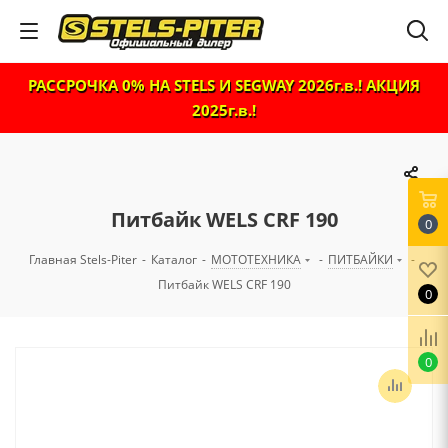
РАССРОЧКА 0% НА STELS И SEGWAY 2026г.в.! АКЦИЯ
2025г.в.!
Питбайк WELS CRF 190
0
Главная Stels-Piter
-
Каталог
-
МОТОТЕХНИКА
-
ПИТБАЙКИ
-
Питбайк WELS CRF 190
0
0