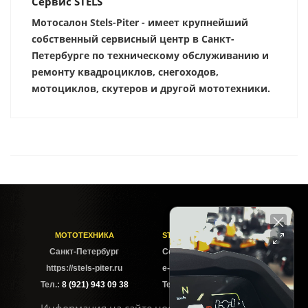
Сервис STELS
Мотосалон Stels-Piter - имеет крупнейший
собственный сервисный центр в Санкт-
Петербурге по техническому обслуживанию и
ремонту квадроциклов, снегоходов,
мотоциклов, скутеров и другой мототехники.
МОТОТЕХНИКА
STELS-PITER СОФИЙСКАЯ
Cанкт-Петербург
Софийская ул. 6Б
https://stels-piter.ru
e-mail: sales@stels-piter.ru
Тел.:
8 (921) 943 09 38
Тел.:
8 (921) 943 09 38