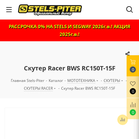
РАССРОЧКА 0% НА STELS И SEGWAY 2026г.в.! АКЦИЯ
2025г.в.!
Скутер Racer BWS RC150T-15F
0
Главная Stels-Piter
-
Каталог
-
МОТОТЕХНИКА
-
СКУТЕРЫ
-
СКУТЕРЫ RACER
-
Скутер Racer BWS RC150T-15F
0
0