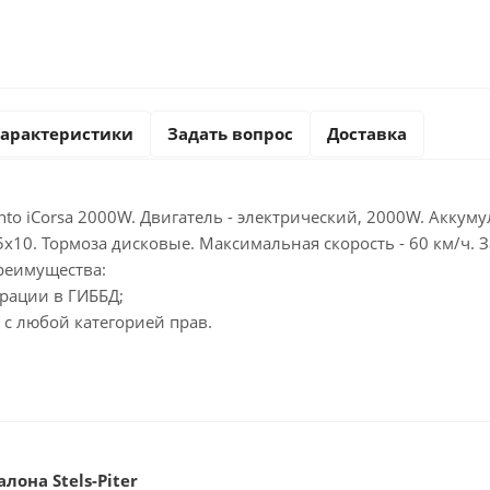
арактеристики
Задать вопрос
Доставка
nto iCorsa 2000W. Двигатель - электрический, 2000W. Аккум
5х10. Тормоза дисковые. Максимальная скорость - 60 км/ч. За
реимущества:
трации в ГИББД;
с любой категорией прав.
лона Stels-Piter