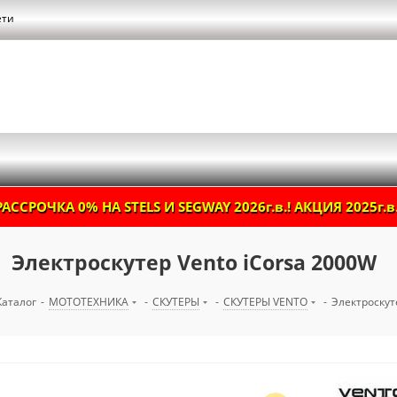
ети
РАССРОЧКА 0% НА STELS И SEGWAY 2026г.в.! АКЦИЯ 2025г.в.
Электроскутер Vento iCorsa 2000W
Каталог
-
МОТОТЕХНИКА
-
СКУТЕРЫ
-
СКУТЕРЫ VENTO
-
Электроскут