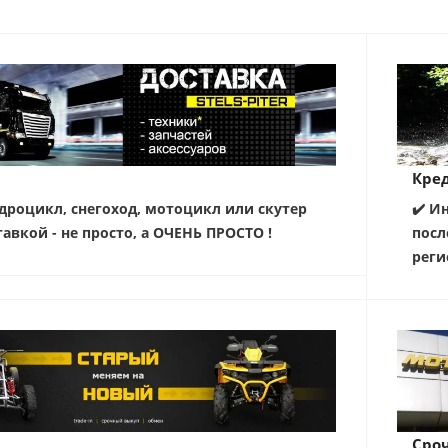
Кред
дроцикл, снегоход, мотоцикл или скутер
✔️ И
тавкой - не просто, а ОЧЕНЬ ПРОСТО !
посл
реги
Сро