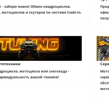
е - забери новое! Обмен квадроциклов,
Прод
, мотоциклов и скутеров по системе trade-in.
офиц
полу
тотехники
Серв
дроцикла, мотоцикла или снегохода -
Мото
дивидуальность вашей технике!
серв
обсл
мото