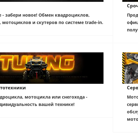
Сро
е - забери новое! Обмен квадроциклов,
Прод
, мотоциклов и скутеров по системе trade-in.
офиц
полу
тотехники
Серв
дроцикла, мотоцикла или снегохода -
Мото
дивидуальность вашей технике!
серв
обсл
мото