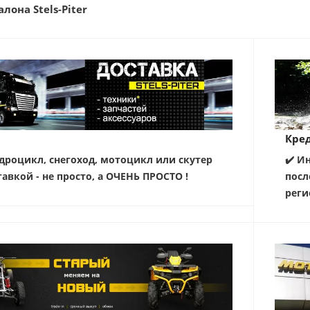
лона Stels-Piter
Кред
дроцикл, снегоход, мотоцикл или скутер
✔️ И
тавкой - не просто, а ОЧЕНЬ ПРОСТО !
посл
реги