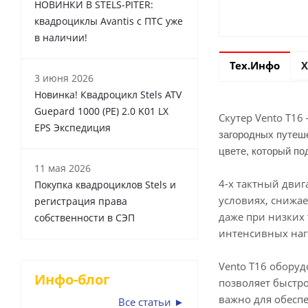
НОВИНКИ В STELS-PITER:
квадроциклы Avantis с ПТС уже
в наличии!
Тех.Инфо
Х
3 июня 2026
Новинка! Квадроцикл Stels ATV
Guepard 1000 (PE) 2.0 K01 LX
Скутер Vento T16
EPS Экспедиция
загородных путеш
цвете, который по
11 мая 2026
4-х тактный дви
Покупка квадроциклов Stels и
условиях, снижае
регистрация права
даже при низких 
собственности в СЭП
интенсивных наг
Vento T16 оборуд
Инфо-блог
позволяет быстро
важно для обеспе
Все статьи ►