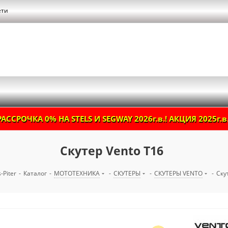
ети
РАССРОЧКА 0% НА STELS И SEGWAY 2026г.в.! АКЦИЯ 2025г.в.
Скутер Vento T16
-Piter
-
Каталог
-
МОТОТЕХНИКА
-
СКУТЕРЫ
-
СКУТЕРЫ VENTO
-
Ску