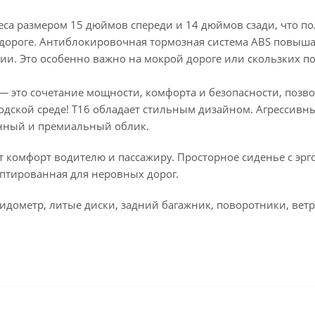
еса размером 15 дюймов спереди и 14 дюймов сзади, что п
 дороге. Антиблокировочная тормозная система ABS повыша
и. Это особенно важно на мокрой дороге или скользких по
 — это сочетание мощности, комфорта и безопасности, поз
одской среде! Т16 обладает стильным дизайном. Агрессивны
нный и премиальный облик.
т комфорт водителю и пассажиру. Просторное сиденье с эр
аптированная для неровных дорог.
идометр, литые диски, задний багажник, поворотники, ветр