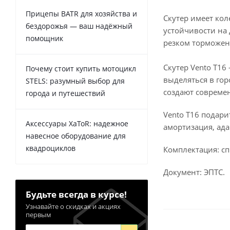
Прицепы BATR для хозяйства и
Скутер имеет кол
бездорожья — ваш надёжный
устойчивости на
помощник
резком торможени
Скутер Vento T16
Почему стоит купить мотоцикл
выделяться в гор
STELS: разумный выбор для
создают совреме
города и путешествий
Vento T16 подари
Аксессуары XaToR: надежное
амортизация, ад
навесное оборудование для
квадроциклов
Комплектация: сп
Документ: ЭПТС.
Будьте всегда в курсе!
Узнавайте о скидках и акциях
первым