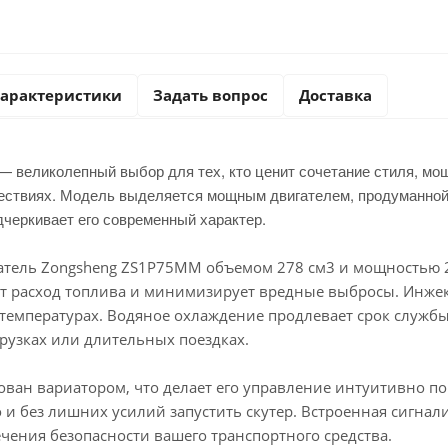
арактеристики
Задать вопрос
Доставка
— великолепный выбор для тех, кто ценит сочетание стиля, мощ
ествиях. Модель выделяется мощным двигателем, продуманной
дчеркивает его современный характер.
гатель Zоngshеng ZS1Р75ММ объемом 278 см3 и мощностью 24
т расход топлива и минимизирует вредные выбросы. Инжект
температурах. Водяное охлаждение продлевает срок службы
рузках или длительных поездках.
ован вариатором, что делает его управление интуитивно п
 и без лишних усилий запустить скутер. Встроенная сигна
чения безопасности вашего транспортного средства.