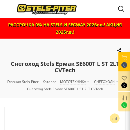
РАССРОЧКА 0% НА STELS И SEGWAY 2026г.в.! АКЦИЯ
2025г.в.!
Снегоход Stels Ермак SE600T L ST 2LT
0
CVTech
Главная Stels-Piter
-
Каталог
-
МОТОТЕХНИКА
-
СНЕГОХОДЫ
-
0
Снегоход Stels Ермак SE600T L ST 2LT CVTech
0