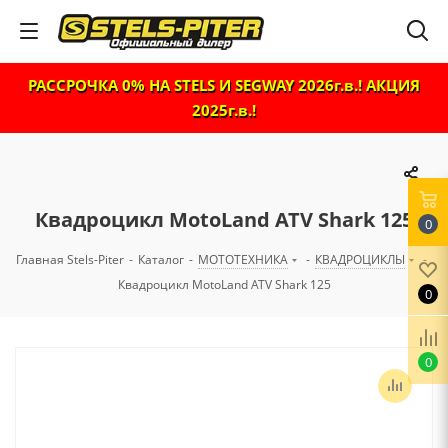
РАССРОЧКА 0% НА STELS И SEGWAY 2026г.в.! АКЦИЯ
2025г.в.!
Квадроцикл MotoLand ATV Shark 125
0
Главная Stels-Piter
-
Каталог
-
МОТОТЕХНИКА
-
КВАДРОЦИКЛЫ
-
Квадроцикл MotoLand ATV Shark 125
0
0