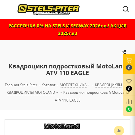
РАССРОЧКА 0% НА STELS И SEGWAY 2026г.в.! АКЦИЯ
2025г.в.!
Квадроцикл подростковый MotoLand
0
ATV 110 EAGLE
Главная Stels-Piter
-
Каталог
-
МОТОТЕХНИКА
-
КВАДРОЦИКЛЫ
-
0
КВАДРОЦИКЛЫ MOTOLAND
-
Квадроцикл подростковый MotoLand
ATV 110 EAGLE
0