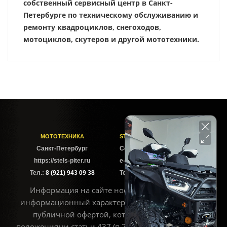
собственный сервисный центр в Санкт-
Петербурге по техническому обслуживанию и
ремонту квадроциклов, снегоходов,
мотоциклов, скутеров и другой мототехники.
МОТОТЕХНИКА
STELS-PITER СОФИЙСКАЯ
Cанкт-Петербург
Софийская ул. 6Б
https://stels-piter.ru
e-mail: sales@stels-piter.ru
Тел.:
8 (921) 943 09 38
Тел.:
8 (921) 943 09 38
Информация на сайте носит исключительно
информационный характер и не может считаться
публичной офертой, которая определяется
положениями статьи 437 (п.2) ГК РФ. Для получения