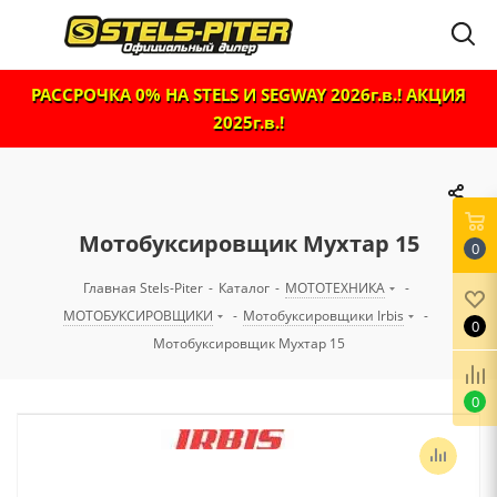
РАССРОЧКА 0% НА STELS И SEGWAY 2026г.в.! АКЦИЯ
2025г.в.!
Мотобуксировщик Мухтар 15
0
Главная Stels-Piter
-
Каталог
-
МОТОТЕХНИКА
-
МОТОБУКСИРОВЩИКИ
-
Мотобуксировщики Irbis
-
0
Мотобуксировщик Мухтар 15
0