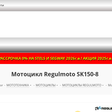
ети
РАССРОЧКА 0% НА STELS И SEGWAY 2026г.в.! АКЦИЯ 2025г.в.
Мотоцикл Regulmoto SK150-8
ог
-
МОТОТЕХНИКА
-
МОТОЦИКЛЫ
-
МОТОЦИКЛЫ REGULMOTO
-
Мо