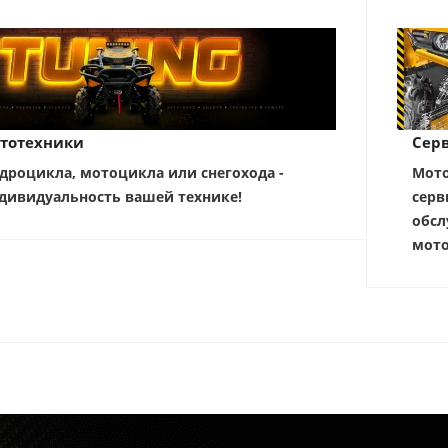
тотехники
Серв
дроцикла, мотоцикла или снегохода -
Мото
дивидуальность вашей технике!
серв
обсл
мото