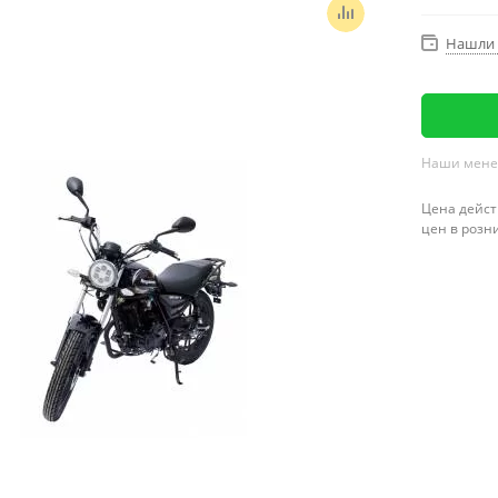
Нашли 
Наши менед
Цена дейст
цен в розн