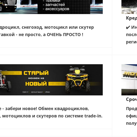
Кред
дроцикл, снегоход, мотоцикл или скутер
✔️ И
тавкой - не просто, а ОЧЕНЬ ПРОСТО !
посл
реги
Сро
е - забери новое! Обмен квадроциклов,
Прод
, мотоциклов и скутеров по системе trade-in.
офиц
полу