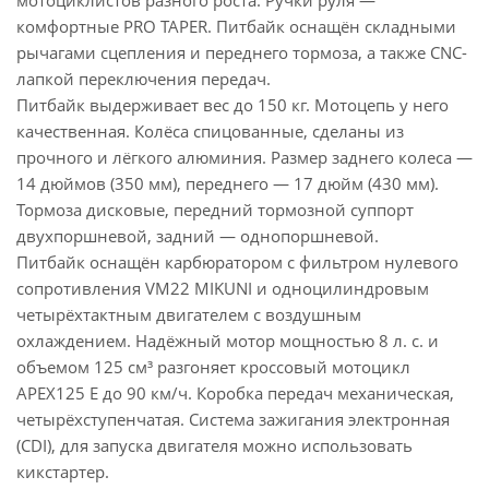
мотоциклистов разного роста. Ручки руля —
комфортные PRO TAPER. Питбайк оснащён складными
рычагами сцепления и переднего тормоза, а также CNC-
лапкой переключения передач.
Питбайк выдерживает вес до 150 кг. Мотоцепь у него
качественная. Колёса спицованные, сделаны из
прочного и лёгкого алюминия. Размер заднего колеса —
14 дюймов (350 мм), переднего — 17 дюйм (430 мм).
Тормоза дисковые, передний тормозной суппорт
двухпоршневой, задний — однопоршневой.
Питбайк оснащён карбюратором с фильтром нулевого
сопротивления VM22 MIKUNI и одноцилиндровым
четырёхтактным двигателем с воздушным
охлаждением. Надёжный мотор мощностью 8 л. с. и
объемом 125 см³ разгоняет кроссовый мотоцикл
APEX125 E до 90 км/ч. Коробка передач механическая,
четырёхступенчатая. Система зажигания электронная
(CDI), для запуска двигателя можно использовать
кикстартер.