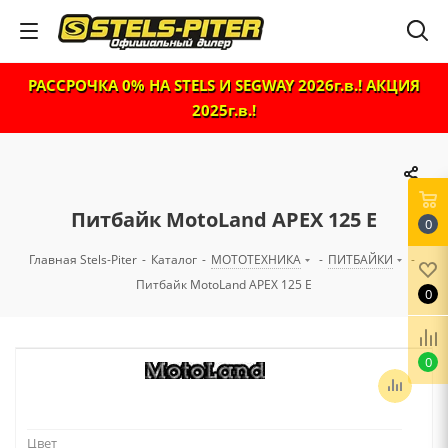
РАССРОЧКА 0% НА STELS И SEGWAY 2026г.в.! АКЦИЯ
2025г.в.!
Питбайк MotoLand APEX 125 E
0
Главная Stels-Piter
-
Каталог
-
МОТОТЕХНИКА
-
ПИТБАЙКИ
-
Питбайк MotoLand APEX 125 E
0
0
Цвет