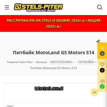
РАССРОЧКА 0% НА STELS И SEGWAY 2026г.в.! АКЦИЯ
2025г.в.!
Питбайк MotoLand GS Motors S14
0
Главная Stels-Piter
-
Каталог
-
МОТОТЕХНИКА
-
ПИТБАЙКИ
-
Питбайк MotoLand GS Motors S14
0
0
Цвет