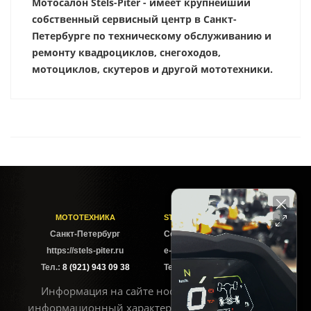
Мотосалон Stels-Piter - имеет крупнейший
собственный сервисный центр в Санкт-
Петербурге по техническому обслуживанию и
ремонту квадроциклов, снегоходов,
мотоциклов, скутеров и другой мототехники.
МОТОТЕХНИКА
STELS-PITER СОФИЙСКАЯ
Cанкт-Петербург
Софийская ул. 6Б
https://stels-piter.ru
e-mail: sales@stels-piter.ru
Тел.:
8 (921) 943 09 38
Тел.:
8 (921) 943 09 38
Информация на сайте носит исключительно
информационный характер и не может считаться