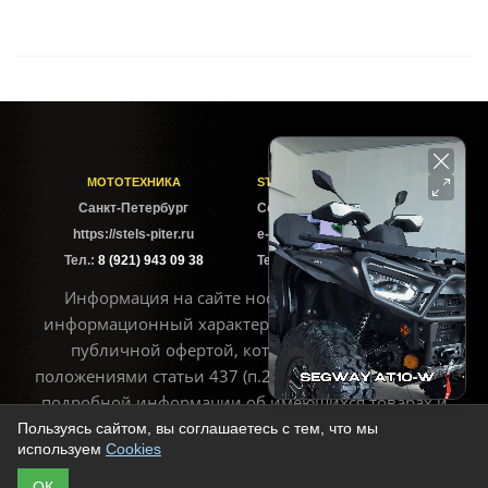
МОТОТЕХНИКА
STELS-PITER СОФИЙСКАЯ
Cанкт-Петербург
Софийская ул. 6Б
https://stels-piter.ru
e-mail: sales@stels-piter.ru
Тел.:
8 (921) 943 09 38
Тел.:
8 (921) 943 09 38
Информация на сайте носит исключительно
информационный характер и не может считаться
публичной офертой, которая определяется
положениями статьи 437 (п.2) ГК РФ. Для получения
подробной информации об имеющихся товарах и
ценах воспользуйтесь контактами, указанными на
Пользуясь сайтом, вы соглашаетесь с тем, что мы
используем
Cookies
сайте
ОК