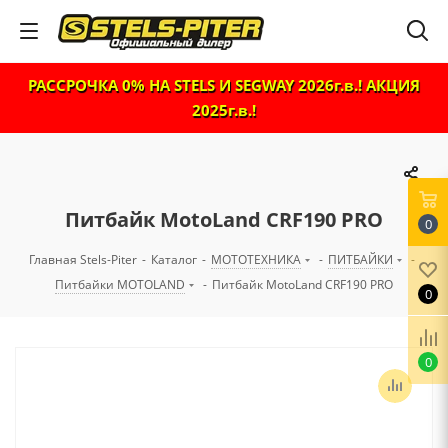
РАССРОЧКА 0% НА STELS И SEGWAY 2026г.в.! АКЦИЯ
2025г.в.!
Питбайк MotoLand CRF190 PRO
0
Главная Stels-Piter
-
Каталог
-
МОТОТЕХНИКА
-
ПИТБАЙКИ
-
Питбайки MOTOLAND
-
Питбайк MotoLand CRF190 PRO
0
0