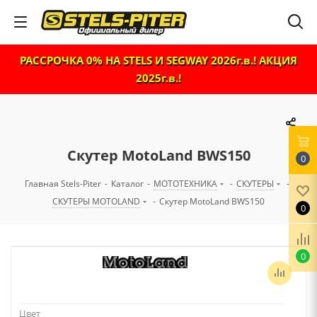
РАССРОЧКА 0% НА STELS И SEGWAY 2026г.в.! АКЦИЯ
2025г.в.!
Скутер MotoLand BWS150
0
Главная Stels-Piter
-
Каталог
-
МОТОТЕХНИКА
-
СКУТЕРЫ
-
СКУТЕРЫ MOTOLAND
-
Скутер MotoLand BWS150
0
0
Цвет