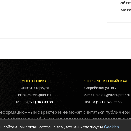
обсл
мото
МОТОТЕХНИКА
STELS-PITER СОФИЙСКАЯ
Cанкт-Петербург
Софийская ул. 6Б
https://stels-piter.ru
e-mail: sales@stels-piter.ru
Тел.:
8 (921) 943 09 38
Тел.:
8 (921) 943 09 38
нформационный характер и не может считаться публичной 
бной информации об имеющихся товарах и ценах воспользуй
ь сайтом, вы соглашаетесь с тем, что мы используем
Cookies