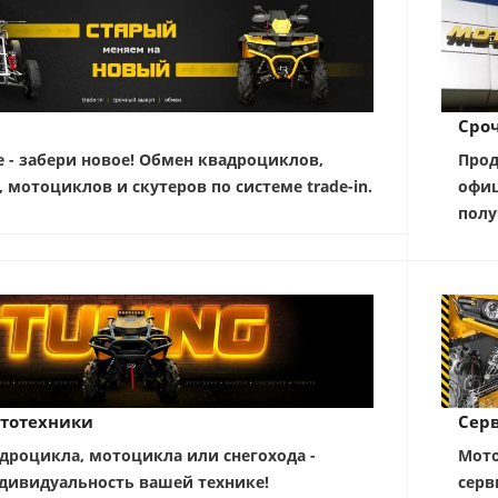
Сро
е - забери новое! Обмен квадроциклов,
Прод
, мотоциклов и скутеров по системе trade-in.
офиц
полу
тотехники
Серв
дроцикла, мотоцикла или снегохода -
Мото
дивидуальность вашей технике!
серв