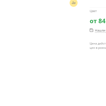
Цвет
от
84
Нашли 
Цена дейст
цен в розн