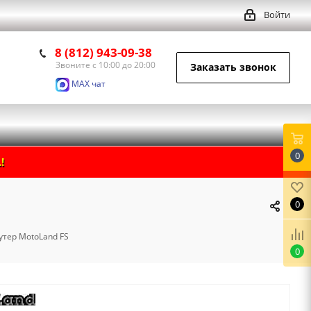
Войти
8 (812) 943-09-38
Звоните с 10:00 до 20:00
Заказать звонок
MAX чат
0
!
0
утер MotoLand FS
0