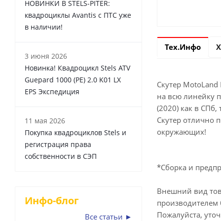
НОВИНКИ В STELS-PITER:
квадроциклы Avantis с ПТС уже
в наличии!
Тех.Инфо
Х
3 июня 2026
Новинка! Квадроцикл Stels ATV
Guepard 1000 (PE) 2.0 K01 LX
Скутер MotoLand 
EPS Экспедиция
на всю линейку 
(2020) как в СПб
Скутер отлично п
11 мая 2026
окружающих!
Покупка квадроциклов Stels и
регистрация права
собственности в СЭП
*Сборка и предпр
Внешний вид тов
Инфо-блог
производителем 
Пожалуйста, уто
Все статьи ►