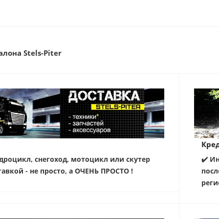
лона Stels-Piter
Кред
дроцикл, снегоход, мотоцикл или скутер
✔️ И
тавкой - не просто, а ОЧЕНЬ ПРОСТО !
посл
реги