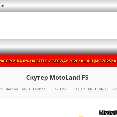
ети
РАССРОЧКА 0% НА STELS И SEGWAY 2026г.в.! АКЦИЯ 2025г.в.
Скутер MotoLand FS
er
-
Каталог
-
МОТОТЕХНИКА
-
СКУТЕРЫ
-
СКУТЕРЫ MOTOLAND
-
Ск